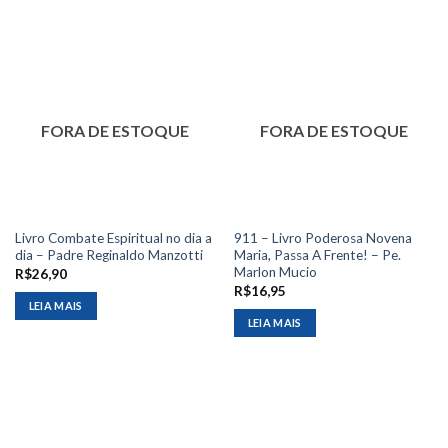
FORA DE ESTOQUE
FORA DE ESTOQUE
Livro Combate Espiritual no dia a
911 – Livro Poderosa Novena
dia – Padre Reginaldo Manzotti
Maria, Passa A Frente! – Pe.
Marlon Mucio
R$
26,90
R$
16,95
LEIA MAIS
LEIA MAIS