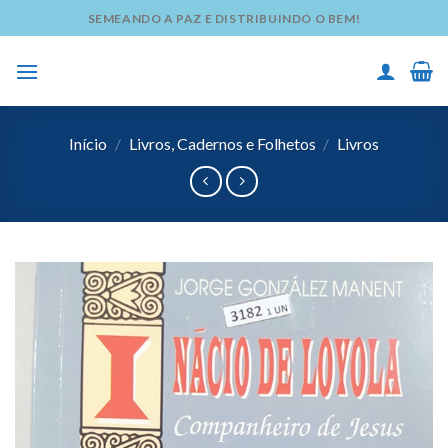
Skip
SEMEANDO A PAZ E DISTRIBUINDO O BEM!
to
content
Início
/
Livros, Cadernos e Folhetos
/
Livros