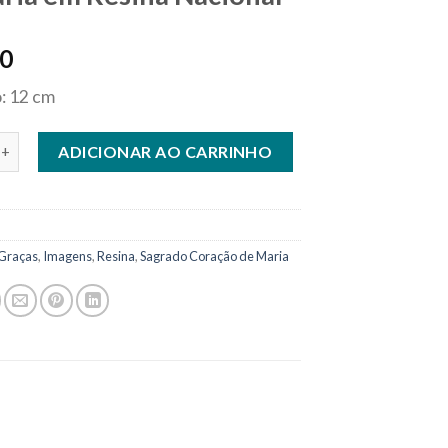
90
: 12 cm
aculado Coração de Maria em Resina Nacional quantidade
ADICIONAR AO CARRINHO
Graças
,
Imagens
,
Resina
,
Sagrado Coração de Maria