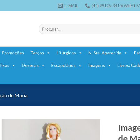
E-MAIL
(44) 99126-3410 (WHATS
Pesquisar
por:
Promoções
Terços
Litúrgicos
N. Sra. Aparecida
Par
fixos
Dezenas
Escapulários
Imagens
Livros, Cad
ção de Maria
Imag
de Ma