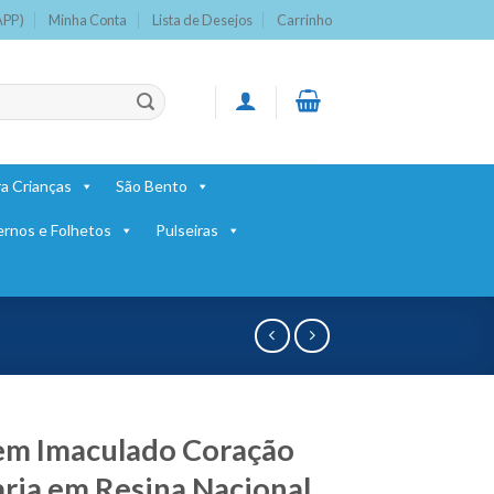
APP)
Minha Conta
Lista de Desejos
Carrinho
a Crianças
São Bento
ernos e Folhetos
Pulseiras
em Imaculado Coração
ria em Resina Nacional