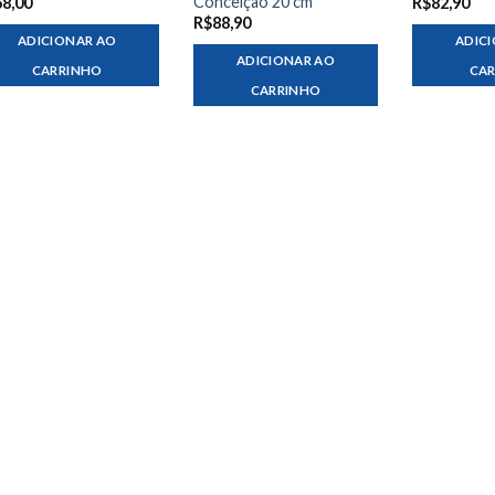
Conceição 20 cm
68,00
R$
82,90
R$
88,90
ADICIONAR AO
ADIC
ADICIONAR AO
CARRINHO
CA
CARRINHO