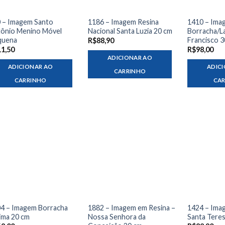
 – Imagem Santo
1186 – Imagem Resina
1410 – Ima
ônio Menino Móvel
Nacional Santa Luzia 20 cm
Borracha/L
quena
Francisco 3
R$
88,90
11,50
R$
98,00
ADICIONAR AO
ADICIONAR AO
ADIC
CARRINHO
CARRINHO
CA
4 – Imagem Borracha
1882 – Imagem em Resina –
1424 – Ima
ima 20 cm
Nossa Senhora da
Santa Tere