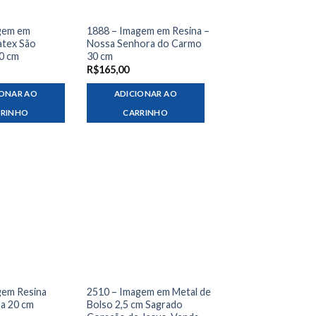
gem em
1888 – Imagem em Resina –
atex São
Nossa Senhora do Carmo
0 cm
30 cm
R$
165,00
IONAR AO
ADICIONAR AO
RRINHO
CARRINHO
gem Resina
2510 – Imagem em Metal de
sa 20 cm
Bolso 2,5 cm Sagrado