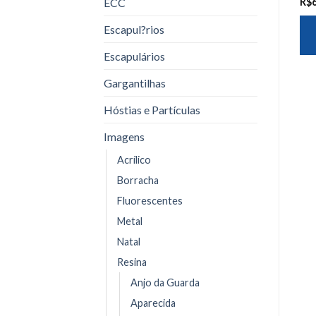
ECC
R$
Escapul?rios
Escapulários
Gargantilhas
Hóstias e Partículas
Imagens
Acrílico
Borracha
Fluorescentes
Metal
Natal
Resina
Anjo da Guarda
Aparecida