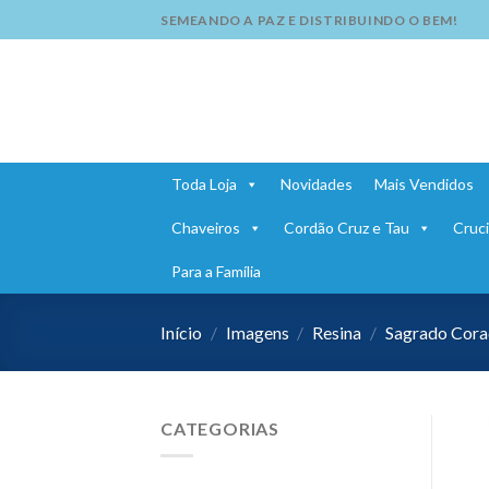
Skip
SEMEANDO A PAZ E DISTRIBUINDO O BEM!
to
content
Toda Loja
Novidades
Mais Vendidos
Chaveiros
Cordão Cruz e Tau
Cruci
Para a Família
Início
/
Imagens
/
Resina
/
Sagrado Cora
CATEGORIAS