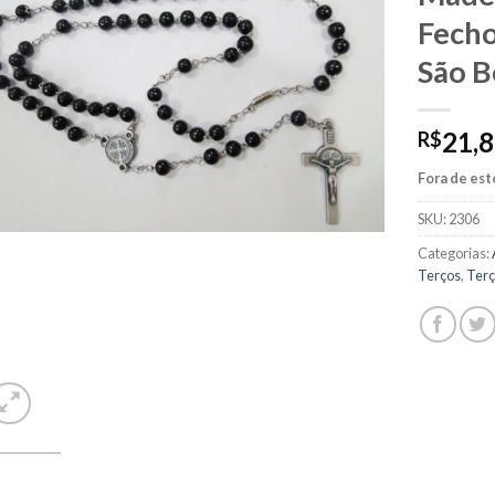
Fecho
São B
21,
R$
Fora de es
SKU:
2306
Categorias:
Terços
,
Ter