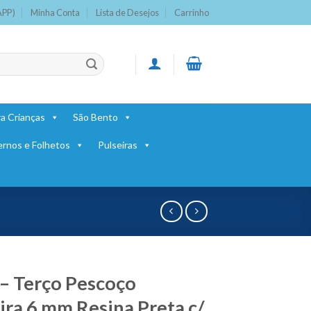
APP)
Minha Conta
Lista de Desejos
Carrinho
a Crianças
São Bento
ernos e Folhetos
Pulseiras
– Terço Pescoço
ra 6 mm Resina Preta c/