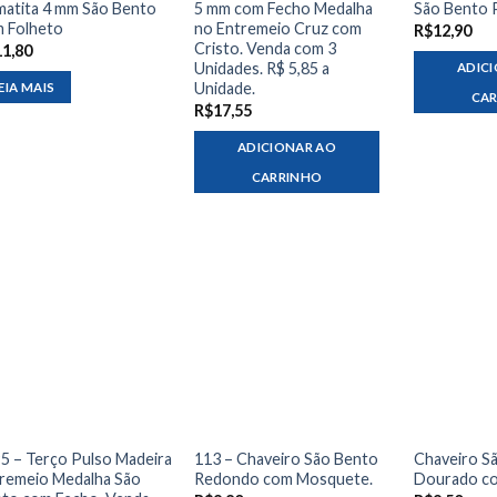
atita 4 mm São Bento
5 mm com Fecho Medalha
São Bento 
 Folheto
no Entremeio Cruz com
R$
12,90
Cristo. Venda com 3
11,80
Unidades. R$ 5,85 a
ADIC
Unidade.
EIA MAIS
CA
R$
17,55
ADICIONAR AO
CARRINHO
5 – Terço Pulso Madeira
113 – Chaveiro São Bento
Chaveiro S
remeio Medalha São
Redondo com Mosquete.
Dourado c