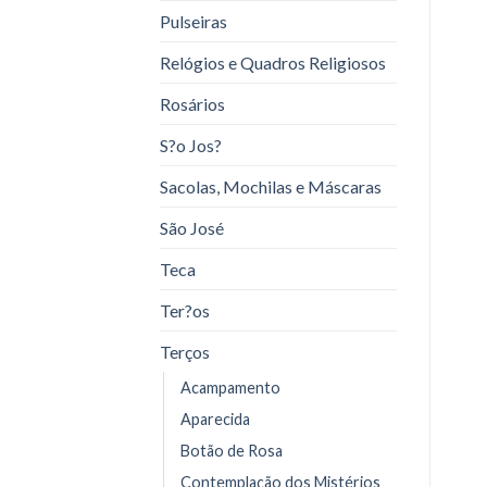
Pulseiras
Relógios e Quadros Religiosos
Rosários
S?o Jos?
Sacolas, Mochilas e Máscaras
São José
Teca
Ter?os
Terços
Acampamento
Aparecida
Botão de Rosa
Contemplação dos Mistérios