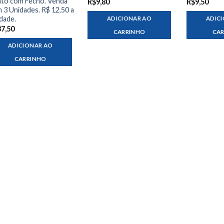
to com Fecho. Venda
R$
9,80
R$
9,50
 3 Unidades. R$ 12,50 a
dade.
ADICIONAR AO
ADIC
37,50
CARRINHO
CA
ADICIONAR AO
CARRINHO