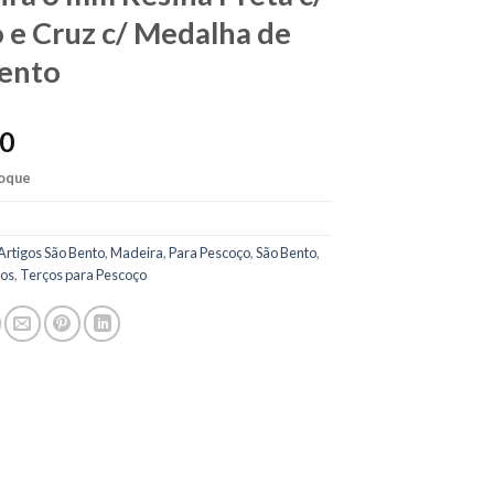
 e Cruz c/ Medalha de
ento
80
toque
Artigos São Bento
,
Madeira
,
Para Pescoço
,
São Bento
,
ços
,
Terços para Pescoço