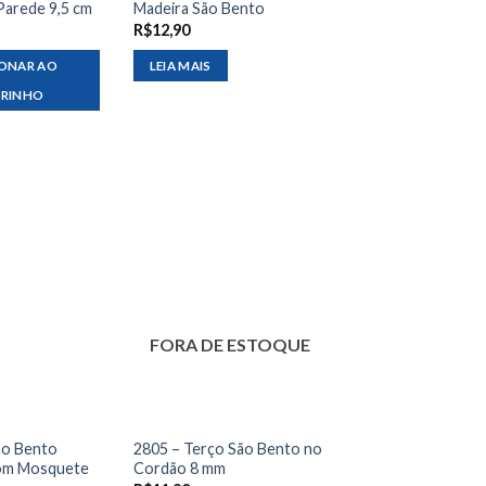
Parede 9,5 cm
Madeira São Bento
R$
12,90
IONAR AO
LEIA MAIS
RRINHO
FORA DE ESTOQUE
ão Bento
2805 – Terço São Bento no
om Mosquete
Cordão 8 mm