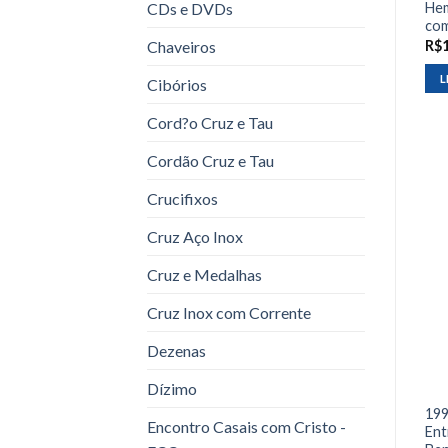
CDs e DVDs
Hem
com
Chaveiros
R$
L
Cibórios
Cord?o Cruz e Tau
Cordão Cruz e Tau
Crucifixos
Cruz Aço Inox
Cruz e Medalhas
Cruz Inox com Corrente
Dezenas
Dízimo
199
Encontro Casais com Cristo -
Ent