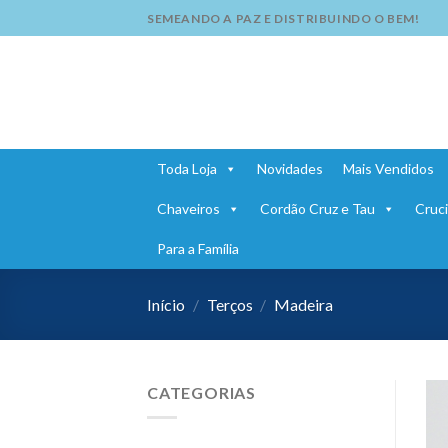
Skip
SEMEANDO A PAZ E DISTRIBUINDO O BEM!
to
content
Toda Loja
Novidades
Mais Vendidos
Chaveiros
Cordão Cruz e Tau
Cruci
Para a Família
Início
/
Terços
/
Madeira
CATEGORIAS