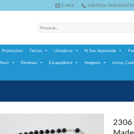
E-MAIL
(44) 99126-3410 (WHATS
Pesquisar
por:
Promoções
Terços
Litúrgicos
N. Sra. Aparecida
Par
fixos
Dezenas
Escapulários
Imagens
Livros, Cad
2306 
Madei