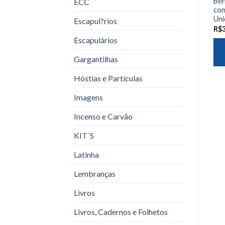
Ben
ECC
com
Uni
Escapul?rios
R$
Escapulários
Gargantilhas
Hóstias e Partículas
Imagens
Incenso e Carvão
KIT´S
Latinha
Lembranças
Livros
Livros, Cadernos e Folhetos