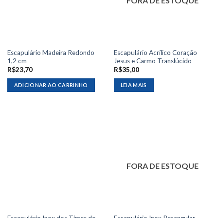
FORA DE ESTOQUE
Escapulário Madeira Redondo
Escapulário Acrílico Coração
1,2 cm
Jesus e Carmo Translúcido
R$
23,70
R$
35,00
ADICIONAR AO CARRINHO
LEIA MAIS
FORA DE ESTOQUE
Escapulário Inox dos Times de
Escapulário Inox Retangular