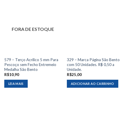
FORA DE ESTOQUE
579 – Terço Acrílico 5 mm Para
329 – Marca Página São Bento
Pescoço sem Fecho Entremeio
com 50 Unidades. R$ 0,50 a
Medalha São Bento
Unidade.
R$
10,90
R$
25,00
LEIA MAIS
ADICIONAR AO CARRINHO