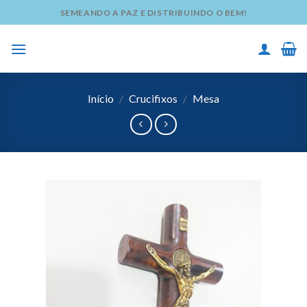
Skip
SEMEANDO A PAZ E DISTRIBUINDO O BEM!
to
content
Início
/
Crucifixos
/
Mesa