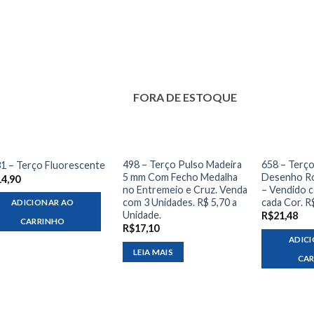
FORA DE ESTOQUE
498 – Terço Pulso Madeira
658 – Terço
1 – Terço Fluorescente
5 mm Com Fecho Medalha
Desenho Ro
14,90
no Entremeio e Cruz. Venda
– Vendido 
com 3 Unidades. R$ 5,70 a
cada Cor. R
ADICIONAR AO
Unidade.
R$
21,48
CARRINHO
R$
17,10
ADIC
LEIA MAIS
CA