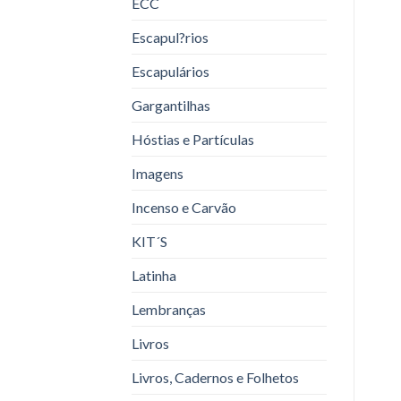
ECC
Escapul?rios
Escapulários
Gargantilhas
Hóstias e Partículas
Imagens
Incenso e Carvão
KIT´S
Latinha
Lembranças
Livros
Livros, Cadernos e Folhetos