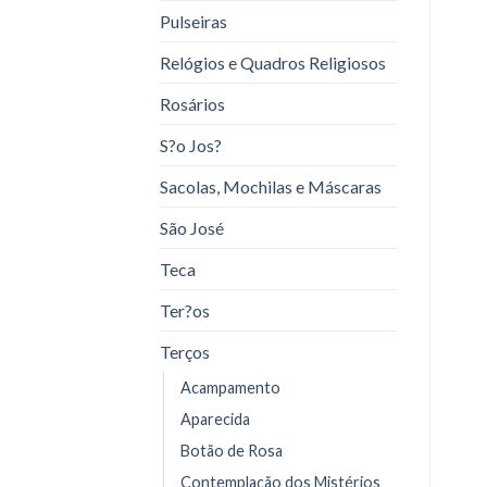
Pulseiras
Relógios e Quadros Religiosos
Rosários
S?o Jos?
Sacolas, Mochilas e Máscaras
São José
Teca
Ter?os
Terços
Acampamento
Aparecida
Botão de Rosa
Contemplação dos Mistérios