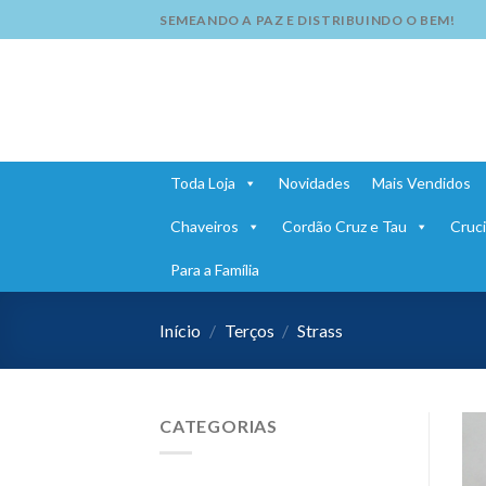
Skip
SEMEANDO A PAZ E DISTRIBUINDO O BEM!
to
content
Toda Loja
Novidades
Mais Vendidos
Chaveiros
Cordão Cruz e Tau
Cruci
Para a Família
Início
/
Terços
/
Strass
CATEGORIAS