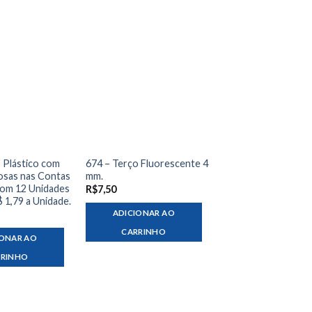
 Plástico com
674 – Terço Fluorescente 4
sas nas Contas
mm.
com 12 Unidades
R$
7,50
$ 1,79 a Unidade.
ADICIONAR AO
CARRINHO
IONAR AO
RRINHO