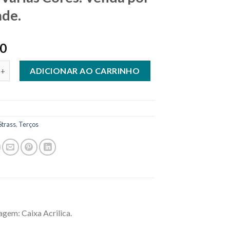
de.
80
o Strass Grande 8 mm - Várias Cores. Venda por Unidade. quantid
ADICIONAR AO CARRINHO
Strass
,
Terços
gem: Caixa Acrilica.