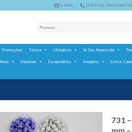
E-MAIL
(44) 99126-3410 (WHATS
Pesquisar
por:
Promoções
Terços
Litúrgicos
N. Sra. Aparecida
Par
fixos
Dezenas
Escapulários
Imagens
Livros, Cad
731 –
mm – 