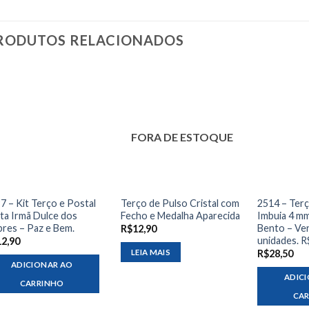
RODUTOS RELACIONADOS
FORA DE ESTOQUE
7 – Kit Terço e Postal
Terço de Pulso Cristal com
2514 – Ter
ta Irmã Dulce dos
Fecho e Medalha Aparecida
Imbuia 4 m
res – Paz e Bem.
Bento – Ve
R$
12,90
unidades. R
12,90
LEIA MAIS
R$
28,50
ADICIONAR AO
ADIC
CARRINHO
CA