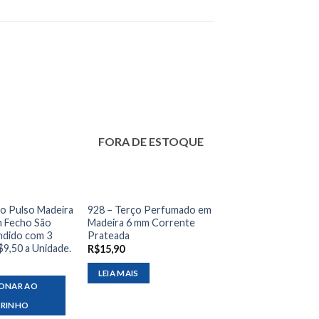
FORA DE ESTOQUE
ço Pulso Madeira
928 – Terço Perfumado em
m Fecho São
Madeira 6 mm Corrente
ndido com 3
Prateada
$9,50 a Unidade.
R$
15,90
LEIA MAIS
IONAR AO
RRINHO