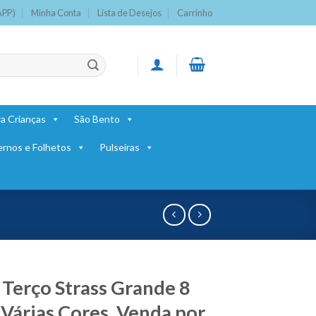
APP)
Minha Conta
Lista de Desejos
Carrinho
a Crianças
São Bento
ernos e Folhetos
Pulseiras
 Terço Strass Grande 8
Várias Cores. Venda por