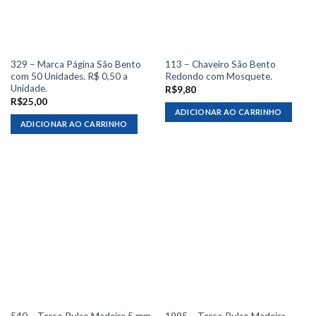
329 – Marca Página São Bento
113 – Chaveiro São Bento
com 50 Unidades. R$ 0,50 a
Redondo com Mosquete.
Unidade.
R$
9,80
R$
25,00
ADICIONAR AO CARRINHO
ADICIONAR AO CARRINHO
540 – Terço Pulso Madeira 5 mm
1995 – Terço Pulso Madeira