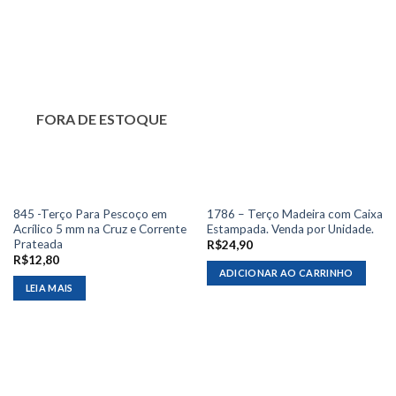
FORA DE ESTOQUE
845 -Terço Para Pescoço em
1786 – Terço Madeira com Caixa
Acrílico 5 mm na Cruz e Corrente
Estampada. Venda por Unidade.
Prateada
R$
24,90
R$
12,80
ADICIONAR AO CARRINHO
LEIA MAIS