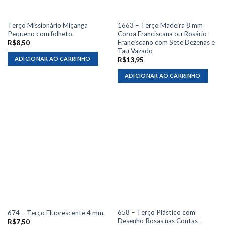
Terço Missionário Miçanga
1663 – Terço Madeira 8 mm
Pequeno com folheto.
Coroa Franciscana ou Rosário
Franciscano com Sete Dezenas e
R$
8,50
Tau Vazado
ADICIONAR AO CARRINHO
R$
13,95
ADICIONAR AO CARRINHO
658 – Terço Plástico com
674 – Terço Fluorescente 4 mm.
Desenho Rosas nas Contas –
R$
7,50