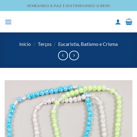
Skip
SEMEANDO A PAZ E DISTRIBUINDO O BEM!
to
content
Início
/
Terços
/
Eucaristia, Batismo e Crisma