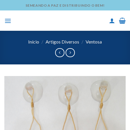
Skip
SEMEANDO A PAZ E DISTRIBUINDO O BEM!
to
content
Início
/
Artigos Diversos
/
Ventosa