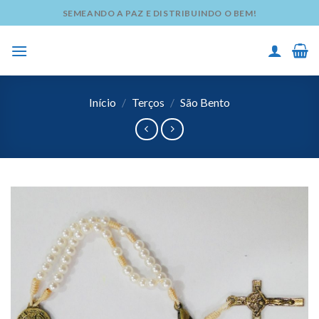
Skip
SEMEANDO A PAZ E DISTRIBUINDO O BEM!
to
content
Início
/
Terços
/
São Bento