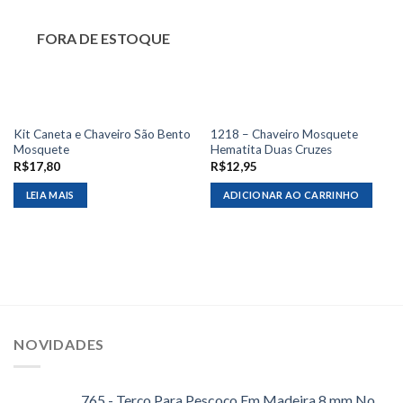
FORA DE ESTOQUE
Kit Caneta e Chaveiro São Bento
1218 – Chaveiro Mosquete
Mosquete
Hematita Duas Cruzes
R$
17,80
R$
12,95
LEIA MAIS
ADICIONAR AO CARRINHO
NOVIDADES
765 - Terço Para Pescoço Em Madeira 8 mm No