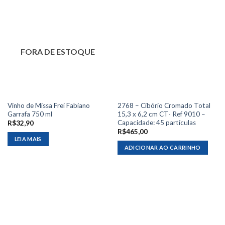
FORA DE ESTOQUE
Vinho de Missa Frei Fabiano
2768 – Cibório Cromado Total
Garrafa 750 ml
15,3 x 6,2 cm CT- Ref 9010 –
Capacidade: 45 partículas
R$
32,90
R$
465,00
LEIA MAIS
ADICIONAR AO CARRINHO