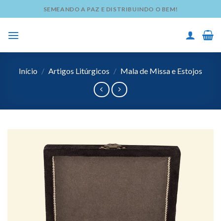
Skip
SEMEANDO A PAZ E DISTRIBUINDO O BEM!
to
content
Início
/
Artigos Litúrgicos
/
Mala de Missa e Estojos