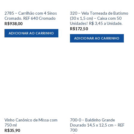
2785 – Carrilhão com 4 Sinos
320 – Vela Torneada de Batismo
Cromado. REF 640 Cromado
(30 x 1,5 cm) – Caixa com 50
Unidades! R$ 3,45 a Unidade.
R$
938,00
R$
172,50
ADICIONAR AO CARRINHO
ADICIONAR AO CARRINHO
Vinho Canônico de Missa com
700-0 – Baldinho Grande
750 ml
Dourado 14,5 x 12,5 cm – REF
700
R$
35,90