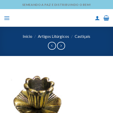
Skip
SEMEANDO A PAZ E DISTRIBUINDO O BEM!
to
content
Início
/
Artigos Litúrgicos
/
Castiçais