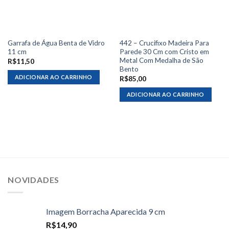
Garrafa de Água Benta de Vidro
442 – Crucifixo Madeira Para
11 cm
Parede 30 Cm com Cristo em
Metal Com Medalha de São
R$
11,50
Bento
ADICIONAR AO CARRINHO
R$
85,00
ADICIONAR AO CARRINHO
NOVIDADES
Imagem Borracha Aparecida 9 cm
R$
14,90