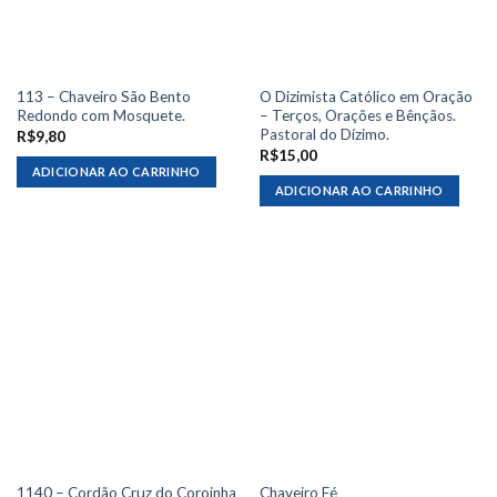
113 – Chaveiro São Bento
O Dizimista Católico em Oração
Redondo com Mosquete.
– Terços, Orações e Bênçãos.
Pastoral do Dízimo.
R$
9,80
R$
15,00
ADICIONAR AO CARRINHO
ADICIONAR AO CARRINHO
1140 – Cordão Cruz do Coroinha
Chaveiro Fé