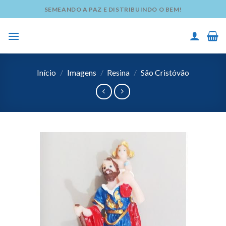
Skip
SEMEANDO A PAZ E DISTRIBUINDO O BEM!
to
content
Início
/
Imagens
/
Resina
/
São Cristóvão