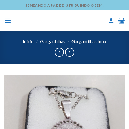
Skip
SEMEANDO A PAZ E DISTRIBUINDO O BEM!
to
content
Início
/
Gargantilhas
/
Gargantilhas Inox