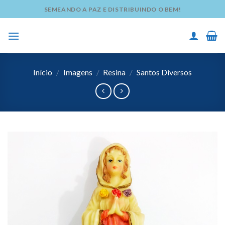
Skip
SEMEANDO A PAZ E DISTRIBUINDO O BEM!
to
content
Início
/
Imagens
/
Resina
/
Santos Diversos