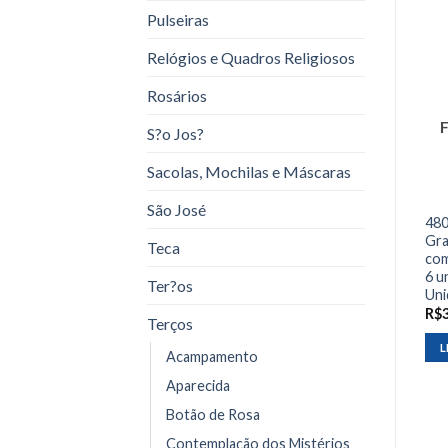
Pulseiras
Relógios e Quadros Religiosos
Rosários
S?o Jos?
Sacolas, Mochilas e Máscaras
São José
480
Gra
Teca
com
6 u
Ter?os
Uni
R$
Terços
L
Acampamento
Aparecida
Botão de Rosa
Contemplação dos Mistérios