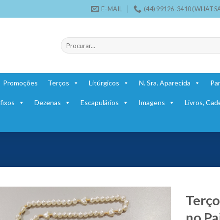
E-MAIL
(44) 99126-3410 (WHATS
Pesquisar
por:
Promoções
Terços
Litúrgicos
N. Sra. Aparecida
Par
fixos
Dezenas
Escapulários
Imagens
Livros, Cad
Terço
no Pa