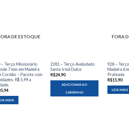
FORA DE ESTOQUE
FORA D
 – Terço Missionário
2281 – Terço Aveludado
928 – Terç
nde 7 mm em Madeira
Santa Irmã Dulce
Madeira 6 
 Cordão – Pacote com
Prateada
R$
24,90
nidades. R$ 5,99 a
R$
15,90
dade.
ADICIONAR AO
LEIA MAIS
35,94
CARRINHO
EIA MAIS