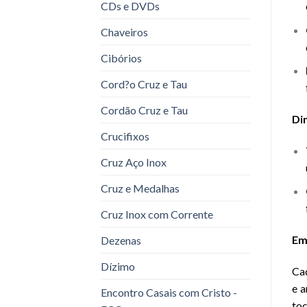
CDs e DVDs
Chaveiros
Cibórios
Cord?o Cruz e Tau
Cordão Cruz e Tau
Di
Crucifixos
Cruz Aço Inox
Cruz e Medalhas
Cruz Inox com Corrente
Em
Dezenas
Dízimo
Cad
e a
Encontro Casais com Cristo -
toc