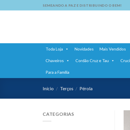
Skip
SEMEANDO A PAZ E DISTRIBUINDO O BEM!
to
content
Toda Loja
Novidades
Mais Vendidos
Chaveiros
Cordão Cruz e Tau
Cruci
Para a Família
Início
/
Terços
/
Pérola
CATEGORIAS