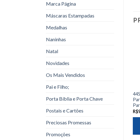
Marca Página
Máscaras Estampadas
P
Medalhas
Naninhas
Natal
Novidades
Os Mais Vendidos
Pai e Filho;
445
Porta Bíblia e Porta Chave
Par
Pa
Postais e Cartões
R$
Preciosas Promessas
Promoções