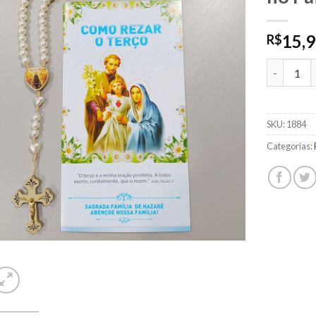
15,
R$
Terço Pér
SKU:
1884
Categorias: