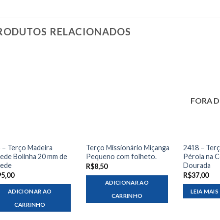
RODUTOS RELACIONADOS
FORA D
 – Terço Madeira
Terço Missionário Miçanga
2418 – Terç
ede Bolinha 20 mm de
Pequeno com folheto.
Pérola na 
rede
Dourada
R$
8,50
95,00
R$
37,00
ADICIONAR AO
ADICIONAR AO
LEIA MAIS
CARRINHO
CARRINHO