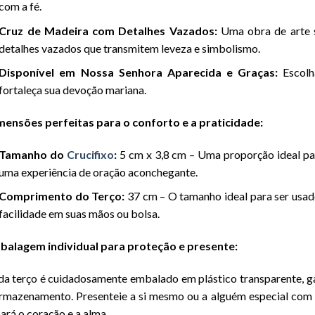
com a fé.
Cruz de Madeira com Detalhes Vazados:
Uma obra de arte s
detalhes vazados que transmitem leveza e simbolismo.
Disponível em Nossa Senhora Aparecida e Graças:
Escolh
fortaleça sua devoção mariana.
mensões perfeitas para o conforto e a praticidade:
Tamanho do
Crucifixo
:
5 cm x 3,8 cm – Uma proporção ideal pa
uma experiência de oração aconchegante.
Comprimento do Terço:
37 cm – O tamanho ideal para ser usa
facilidade em suas mãos ou bolsa.
balagem individual para proteção e presente:
a terço é cuidadosamente embalado em plástico transparente, ga
rmazenamento. Presenteie a si mesmo ou a alguém especial com 
ará o coração e a alma.