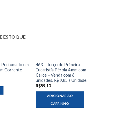
E ESTOQUE
o Perfumado em
463 – Terço de Primeira
mm Corrente
Eucaristia Pérola 4 mm com
Cálice – Venda com 6
unidades. R$ 9,85 a Unidade.
R$
59,10
ADICIONAR AO
CARRINHO