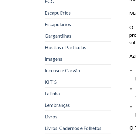
ECC
Escapul?rios
Ma
Escapulários
O T
pro
Gargantilhas
sub
Hóstias e Partículas
Ad
Imagens
Incenso e Carvão
KIT´S
Latinha
Lembranças
Livros
O 
Livros, Cadernos e Folhetos