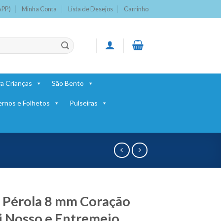
APP)
Minha Conta
Lista de Desejos
Carrinho
a Crianças
São Bento
ernos e Folhetos
Pulseiras
 Pérola 8 mm Coração
i Nosso e Entremeio