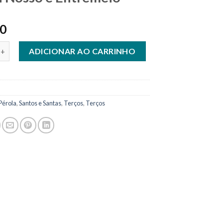
90
ola 8 mm Coração no Pai Nosso e Entremeio quantidade
ADICIONAR AO CARRINHO
Pérola
,
Santos e Santas
,
Terços
,
Terços