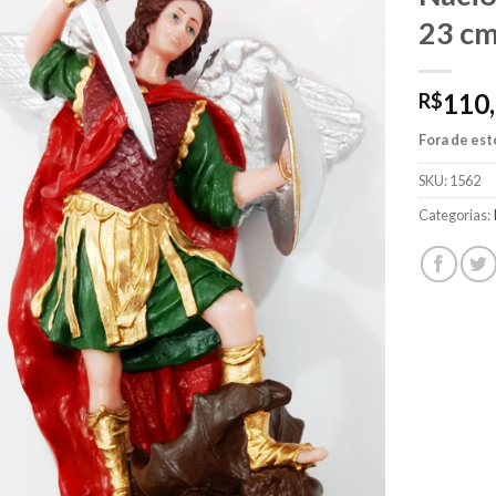
23 c
110
R$
Fora de es
SKU:
1562
Categorias: