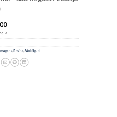
m
,00
toque
Imagens
,
Resina
,
São Miguel