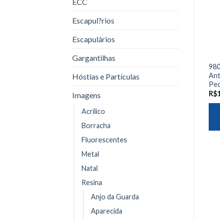
ECC
Escapul?rios
Escapulários
Gargantilhas
980
Ant
Hóstias e Partículas
Pe
R$
Imagens
Acrílico
Borracha
Fluorescentes
Metal
Natal
Resina
Anjo da Guarda
Aparecida