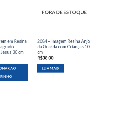
FORA DE ESTOQUE
gem em Resina
2084 – Imagem Resina Anjo
Sagrado
da Guarda com Crianças 10
 Jesus 30 cm
cm
R$
38,00
IONAR AO
LEIA MAIS
RRINHO