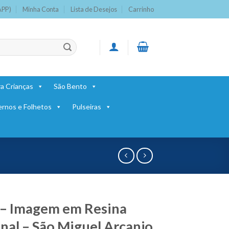
APP)
Minha Conta
Lista de Desejos
Carrinho
a Crianças
São Bento
ernos e Folhetos
Pulseiras
– Imagem em Resina
nal – São Miguel Arcanjo