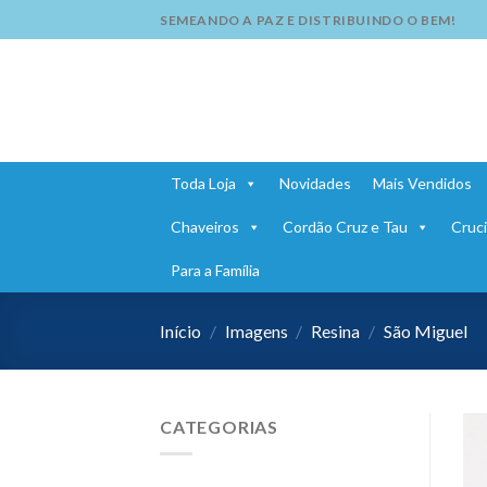
Skip
SEMEANDO A PAZ E DISTRIBUINDO O BEM!
to
content
Toda Loja
Novidades
Mais Vendidos
Chaveiros
Cordão Cruz e Tau
Cruci
Para a Família
Início
/
Imagens
/
Resina
/
São Miguel
CATEGORIAS