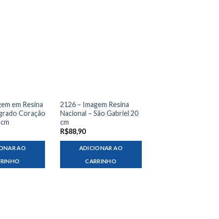
gem em Resina
2126 – Imagem Resina
agrado Coração
Nacional – São Gabriel 20
 cm
cm
R$
88,90
IONAR AO
ADICIONAR AO
RRINHO
CARRINHO