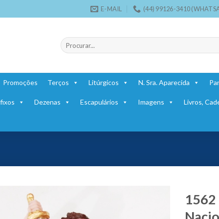
E-MAIL
(44) 99126-3410 (WHATS
Pesquisar
por:
Promoções
Terços
Litúrgicos
N. Sra. Aparecida
Par
fixos
Dezenas
Escapulários
Imagens
Livros, Cad
1562 
Nacio