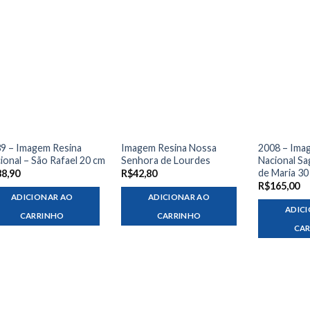
9 – Imagem Resina
Imagem Resina Nossa
2008 – Ima
ional – São Rafael 20 cm
Senhora de Lourdes
Nacional S
de Maria 30
88,90
R$
42,80
R$
165,00
ADICIONAR AO
ADICIONAR AO
ADIC
CARRINHO
CARRINHO
CA