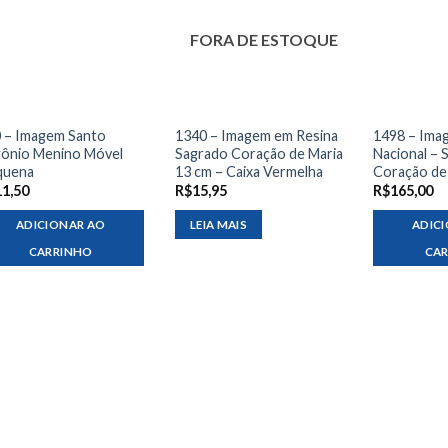
FORA DE ESTOQUE
 – Imagem Santo
1340 – Imagem em Resina
1498 – Ima
ônio Menino Móvel
Sagrado Coração de Maria
Nacional – 
quena
13 cm – Caixa Vermelha
Coração de
11,50
R$
15,95
R$
165,00
ADICIONAR AO
LEIA MAIS
ADIC
CARRINHO
CA