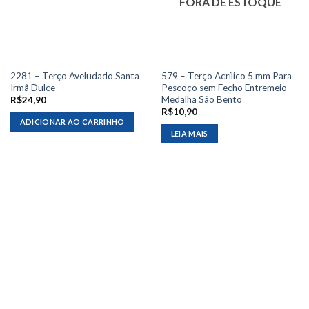
FORA DE ESTOQUE
2281 – Terço Aveludado Santa
579 – Terço Acrílico 5 mm Para
Irmã Dulce
Pescoço sem Fecho Entremeio
Medalha São Bento
R$
24,90
R$
10,90
ADICIONAR AO CARRINHO
LEIA MAIS