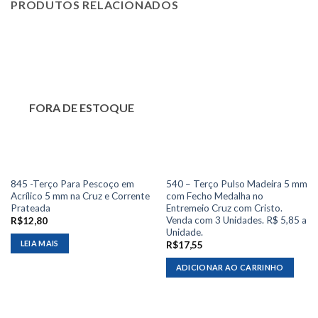
PRODUTOS RELACIONADOS
FORA DE ESTOQUE
845 -Terço Para Pescoço em
540 – Terço Pulso Madeira 5 mm
Acrílico 5 mm na Cruz e Corrente
com Fecho Medalha no
Prateada
Entremeio Cruz com Cristo.
Venda com 3 Unidades. R$ 5,85 a
R$
12,80
Unidade.
LEIA MAIS
R$
17,55
ADICIONAR AO CARRINHO