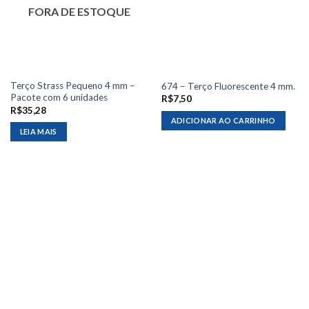
FORA DE ESTOQUE
Terço Strass Pequeno 4 mm –
674 – Terço Fluorescente 4 mm.
Pacote com 6 unidades
R$
7,50
R$
35,28
ADICIONAR AO CARRINHO
LEIA MAIS