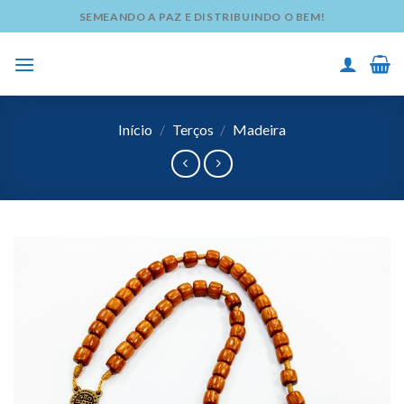
Skip
SEMEANDO A PAZ E DISTRIBUINDO O BEM!
to
content
Início
/
Terços
/
Madeira