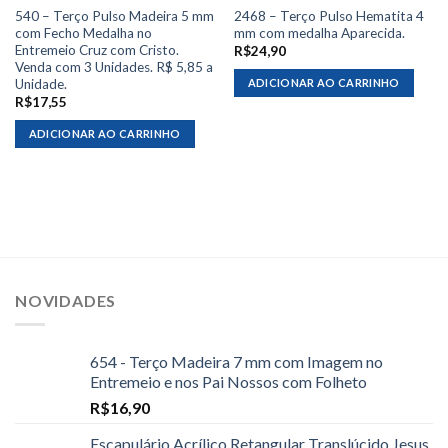
540 – Terço Pulso Madeira 5 mm
2468 – Terço Pulso Hematita 4
com Fecho Medalha no
mm com medalha Aparecida.
Entremeio Cruz com Cristo.
R$
24,90
Venda com 3 Unidades. R$ 5,85 a
Unidade.
ADICIONAR AO CARRINHO
R$
17,55
ADICIONAR AO CARRINHO
NOVIDADES
654 - Terço Madeira 7 mm com Imagem no
Entremeio e nos Pai Nossos com Folheto
R$
16,90
Escapulário Acrílico Retangular Translúcido Jesus