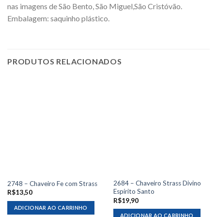
nas imagens de São Bento, São Miguel,São Cristóvão.
Embalagem: saquinho plástico.
PRODUTOS RELACIONADOS
2684 – Chaveiro Strass Divino
2748 – Chaveiro Fe com Strass
Espírito Santo
R$
13,50
R$
19,90
ADICIONAR AO CARRINHO
ADICIONAR AO CARRINHO