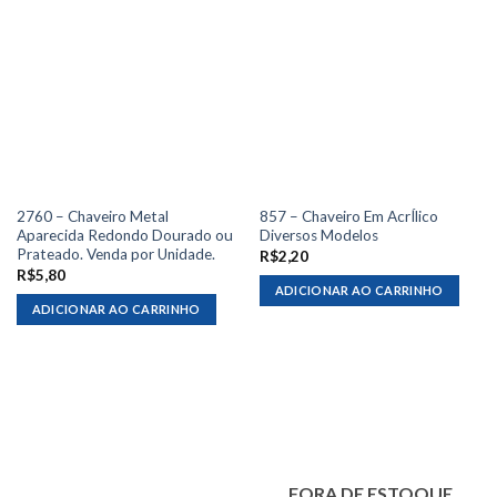
2760 – Chaveiro Metal
857 – Chaveiro Em AcrÍlico
Aparecida Redondo Dourado ou
Diversos Modelos
Prateado. Venda por Unidade.
R$
2,20
R$
5,80
ADICIONAR AO CARRINHO
ADICIONAR AO CARRINHO
FORA DE ESTOQUE