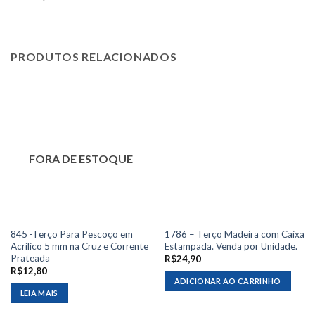
PRODUTOS RELACIONADOS
FORA DE ESTOQUE
845 -Terço Para Pescoço em
1786 – Terço Madeira com Caixa
Acrílico 5 mm na Cruz e Corrente
Estampada. Venda por Unidade.
Prateada
R$
24,90
R$
12,80
ADICIONAR AO CARRINHO
LEIA MAIS