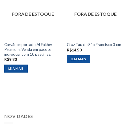
FORA DE ESTOQUE
FORA DE ESTOQUE
Carvão importado Al Fakher
Cruz Tau de São Francisco 3 cm
Premium. Venda em pacote
R$
14,50
individual com 10 pastilhas.
LEIA MAIS
R$
9,80
LEIA MAIS
NOVIDADES