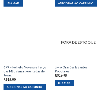
LEIA MAIS
ADICIONAR AO CARRINHO
FORA DE ESTOQUE
699 – Folheto Novena e Terço
Livro Orações E Santos
das Mãos Ensanguentadas de
Populares
Jesus.
R$
16,95
R$
15,00
LEIA MAIS
ADICIONAR AO CARRINHO