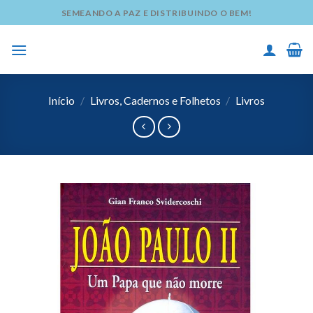
Skip
SEMEANDO A PAZ E DISTRIBUINDO O BEM!
to
content
Início
/
Livros, Cadernos e Folhetos
/
Livros