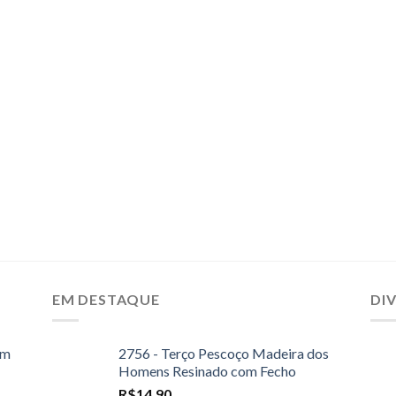
EM DESTAQUE
DI
mm
2756 - Terço Pescoço Madeira dos
Homens Resinado com Fecho
R$
14,90