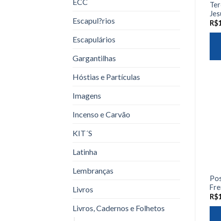
ECC
Ter
Jes
Escapul?rios
R$
Escapulários
Gargantilhas
Hóstias e Partículas
Imagens
Incenso e Carvão
KIT´S
Latinha
Lembranças
Pos
Fre
Livros
R$
Livros, Cadernos e Folhetos