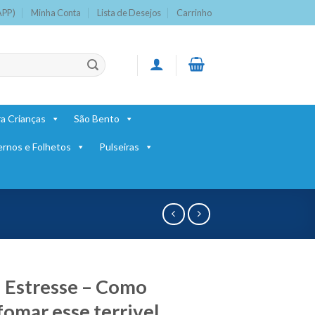
APP)
Minha Conta
Lista de Desejos
Carrinho
a Crianças
São Bento
ernos e Folhetos
Pulseiras
: Estresse – Como
fomar esse terrivel