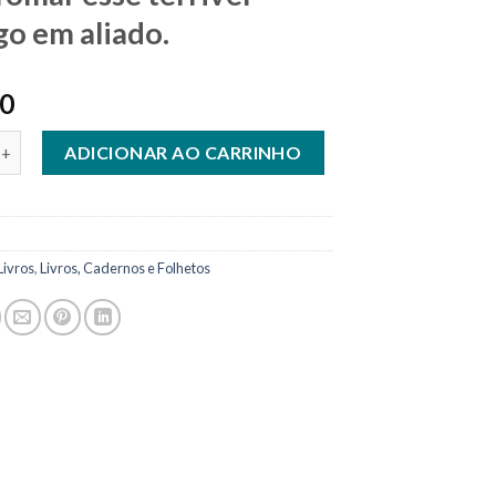
go em aliado.
90
resse - Como transfomar esse terrivel inimigo em aliado. quantida
ADICIONAR AO CARRINHO
Livros
,
Livros, Cadernos e Folhetos