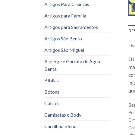
Artigos Para Crianças
Artigos para Família
Artigos para Sacramentos
DE
Artigos São Bento
Liv
Artigos São Miguel
O l
Asperge e Garrafa de Água
mal
Benta
com
Bíblias
in
que
Bótons
Cálices
Det
Pes
Camisetas e Body
Dim
Carrilhão e Sino
Cód
Idi