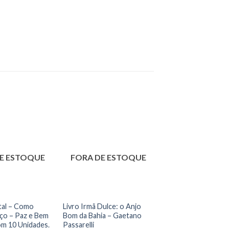
E ESTOQUE
FORA DE ESTOQUE
tal – Como
Livro Irmã Dulce: o Anjo
ço – Paz e Bem
Bom da Bahia – Gaetano
om 10 Unidades.
Passarelli