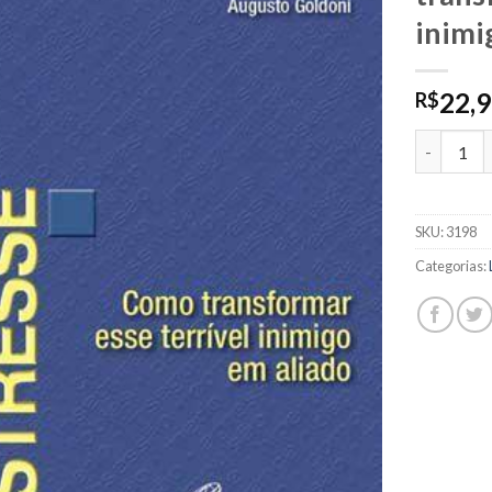
inimi
22,
R$
Livro: Est
SKU:
3198
Categorias: