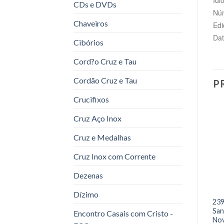
CDs e DVDs
Núm
Chaveiros
Edi
Dat
Cibórios
Cord?o Cruz e Tau
Cordão Cruz e Tau
P
Crucifixos
Cruz Aço Inox
Cruz e Medalhas
Cruz Inox com Corrente
Dezenas
Dízimo
239
San
Encontro Casais com Cristo -
Nov