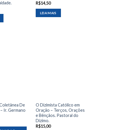
nidade.
R$
14,50
LEIA MAIS
 Coletânea De
O Dizimista Católico em
– Ir. Germano
Oração – Terços, Orações
e Bênçãos. Pastoral do
Dízimo.
R$
15,00