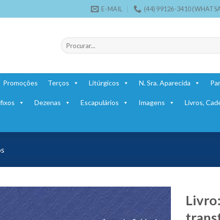
E-MAIL
(44) 99126-3410 (WHATS
Pesquisar
por:
Promoções
Terços
Litúrgicos
N. Sra. Aparecida
Par
fixos
Dezenas
Escapulários
Imagens
Livros, Cad
os
Livro
trans