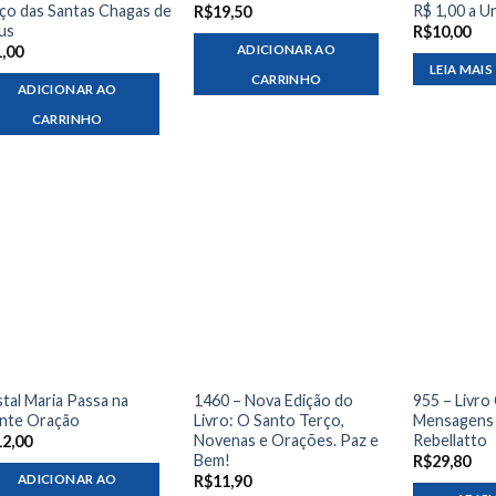
ço das Santas Chagas de
R$ 1,00 a U
R$
19,50
us
R$
10,00
ADICIONAR AO
1,00
LEIA MAIS
CARRINHO
ADICIONAR AO
CARRINHO
tal Maria Passa na
1460 – Nova Edição do
955 – Livro
nte Oração
Livro: O Santo Terço,
Mensagens 
Novenas e Orações. Paz e
Rebellatto
12,00
Bem!
R$
29,80
ADICIONAR AO
R$
11,90