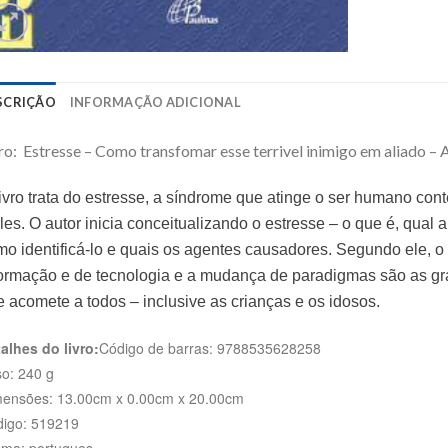
SCRIÇÃO
INFORMAÇÃO ADICIONAL
ro: Estresse – Como transfomar esse terrivel inimigo em aliado – 
ivro trata do estresse, a síndrome que atinge o ser humano co
es. O autor inicia conceitualizando o estresse – o que é, qual a
o identificá-lo e quais os agentes causadores. Segundo ele, 
formação e de tecnologia e a mudança de paradigmas são as g
 acomete a todos – inclusive as crianças e os idosos.
alhes do livro:
Código de barras: 9788535628258
o: 240 g
ensões: 13.00cm x 0.00cm x 20.00cm
igo: 519219
oma: portugues