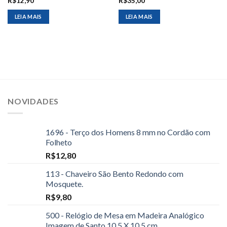
R$
12,90
R$
35,00
LEIA MAIS
LEIA MAIS
NOVIDADES
1696 - Terço dos Homens 8 mm no Cordão com
Folheto
R$
12,80
113 - Chaveiro São Bento Redondo com
Mosquete.
R$
9,80
500 - Relógio de Mesa em Madeira Analógico
Imagem de Santo 10,5 X 10,5 cm