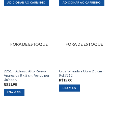
ADICIONAR AO CARRINHO
ADICIONAR AO CARRINHO
FORA DE ESTOQUE
FORA DE ESTOQUE
2251 – Adesivo Alto Relevo
Cruz folheada a Ouro 2,5 cm –
Aparecida 8 x 5 cm. Venda por
Ref.7212
Unidade.
R$
15,00
R$
11,90
LEIA MAIS
LEIA MAIS