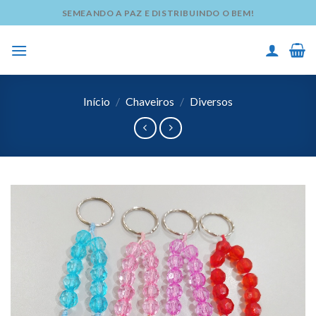
Skip
SEMEANDO A PAZ E DISTRIBUINDO O BEM!
to
content
Início
/
Chaveiros
/
Diversos