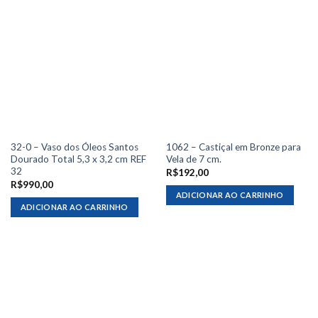
32-0 – Vaso dos Óleos Santos
1062 – Castiçal em Bronze para
Dourado Total 5,3 x 3,2 cm REF
Vela de 7 cm.
32
R$
192,00
R$
990,00
ADICIONAR AO CARRINHO
ADICIONAR AO CARRINHO