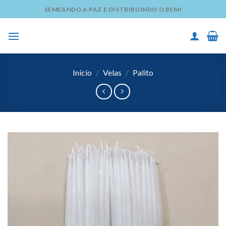
Skip
SEMEANDO A PAZ E DISTRIBUINDO O BEM!
to
content
Início
/
Velas
/
Palito