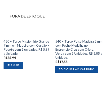
FORA DE ESTOQUE
480 – Terço Missionário Grande
540 – Terço Pulso Madeira 5 mm
7 mm em Madeira com Cordão –
com Fecho Medalha no
Pacote com 6 unidades. R$ 5,99
Entremeio Cruz com Cristo.
a Unidade.
Venda com 3 Unidades. R$ 5,85 a
Unidade.
R$
35,94
R$
17,55
LEIA MAIS
ADICIONAR AO CARRINHO