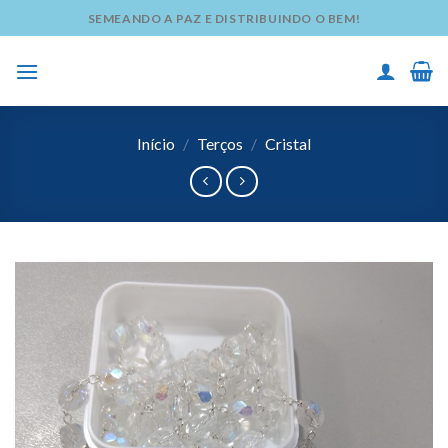
Skip
SEMEANDO A PAZ E DISTRIBUINDO O BEM!
to
content
Início
/
Terços
/
Cristal