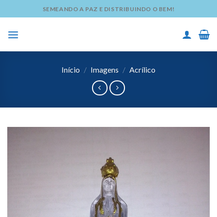
Skip
SEMEANDO A PAZ E DISTRIBUINDO O BEM!
to
content
Início
/
Imagens
/
Acrílico