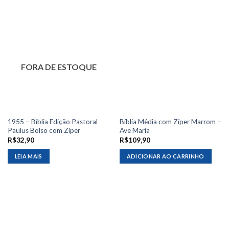
FORA DE ESTOQUE
1955 – Bíblia Edição Pastoral
Bíblia Média com Zíper Marrom –
Paulus Bolso com Zíper
Ave Maria
R$
32,90
R$
109,90
LEIA MAIS
ADICIONAR AO CARRINHO