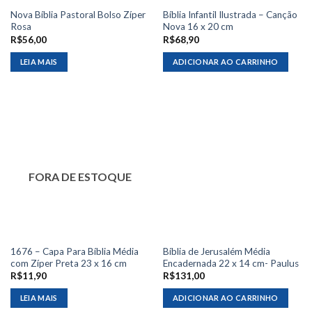
Nova Bíblia Pastoral Bolso Zíper
Bíblia Infantil Ilustrada – Canção
Rosa
Nova 16 x 20 cm
R$
56,00
R$
68,90
LEIA MAIS
ADICIONAR AO CARRINHO
FORA DE ESTOQUE
1676 – Capa Para Bíblia Média
Bíblia de Jerusalém Média
com Zíper Preta 23 x 16 cm
Encadernada 22 x 14 cm- Paulus
R$
11,90
R$
131,00
LEIA MAIS
ADICIONAR AO CARRINHO