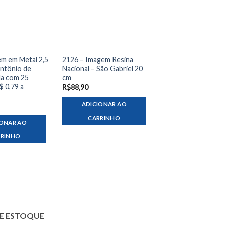
em em Metal 2,5
2126 – Imagem Resina
ntônio de
Nacional – São Gabriel 20
da com 25
cm
$ 0,79 a
R$
88,90
ADICIONAR AO
CARRINHO
IONAR AO
RRINHO
E ESTOQUE