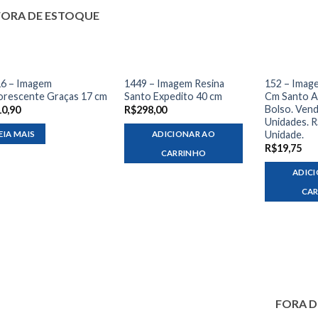
FORA DE ESTOQUE
6 – Imagem
1449 – Imagem Resina
152 – Imag
orescente Graças 17 cm
Santo Expedito 40 cm
Cm Santo A
Bolso. Ven
10,90
R$
298,00
Unidades. R
Unidade.
EIA MAIS
ADICIONAR AO
R$
19,75
CARRINHO
ADIC
CA
FORA D