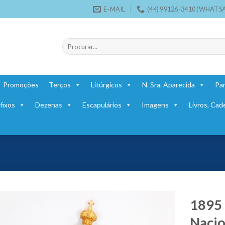
E-MAIL
(44) 99126-3410 (WHATS
Pesquisar
por:
Promoções
Terços
Litúrgicos
N. Sra. Aparecida
Par
fixos
Dezenas
Escapulários
Imagens
Livros, Cad
1895 
Nacio