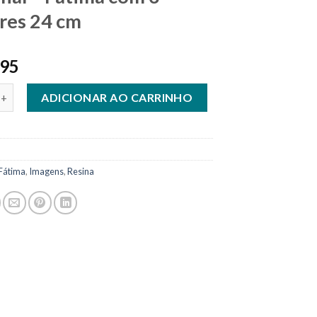
res 24 cm
,95
agem em Resina Nacional - Fátima com 3 Pastores 24 cm quantidad
ADICIONAR AO CARRINHO
Fátima
,
Imagens
,
Resina