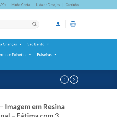
APP)
Minha Conta
Lista de Desejos
Carrinho
a Crianças
São Bento
ernos e Folhetos
Pulseiras
– Imagem em Resina
nal – Fátima com 3