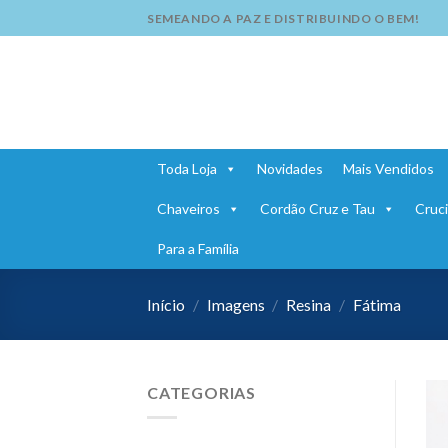
Skip
SEMEANDO A PAZ E DISTRIBUINDO O BEM!
to
content
Toda Loja
Novidades
Mais Vendidos
Chaveiros
Cordão Cruz e Tau
Cruci
Para a Família
Início
/
Imagens
/
Resina
/
Fátima
CATEGORIAS