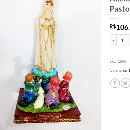
Pasto
106
R$
1895 - Im
SKU:
1895
Categorias: