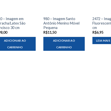
0 – Imagem em
980 – Imagem Santo
2472 – Ima
racha/Latex São
Antônio Menino Móvel
Fluorescen
ncisco 30 cm
Pequena
cm
98,00
R$
11,50
R$
6,95
ADICIONAR AO
ADICIONAR AO
LEIA MAIS
CARRINHO
CARRINHO