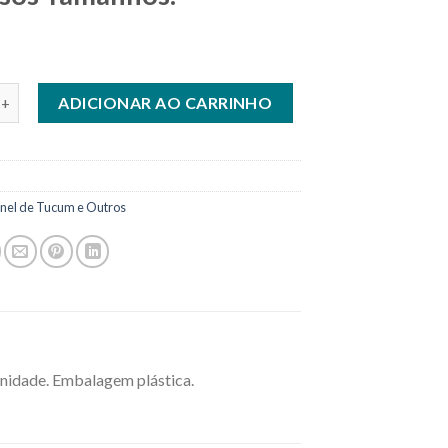
el em Aço Inox Diversos Tamanhos. quantidade
ADICIONAR AO CARRINHO
nel de Tucum e Outros
nidade. Embalagem plástica.