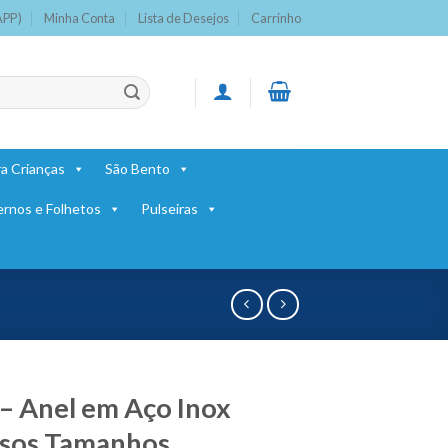
APP)
Minha Conta
Lista de Desejos
Carrinho
a Crianças
São Bento
ernos e Folhetos
Pulseiras
– Anel em Aço Inox
sos Tamanhos.