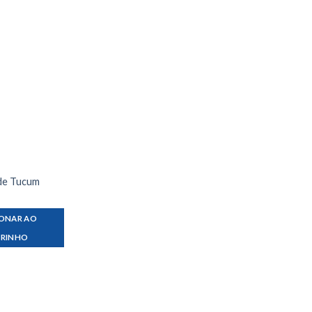
 de Tucum
IONAR AO
RRINHO