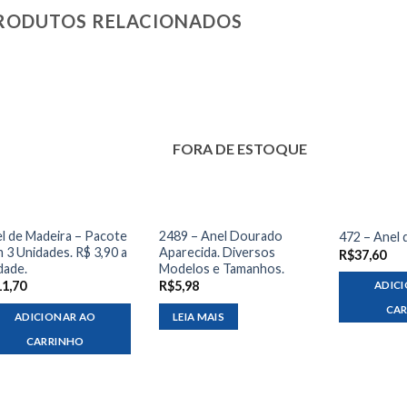
RODUTOS RELACIONADOS
FORA DE ESTOQUE
l de Madeira – Pacote
2489 – Anel Dourado
472 – Anel
 3 Unidades. R$ 3,90 a
Aparecida. Diversos
R$
37,60
dade.
Modelos e Tamanhos.
11,70
R$
5,98
ADIC
CA
ADICIONAR AO
LEIA MAIS
CARRINHO