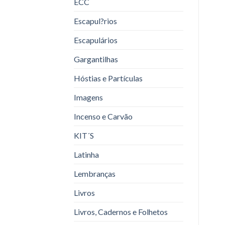
ECC
Escapul?rios
Escapulários
Gargantilhas
Hóstias e Partículas
Imagens
Incenso e Carvão
KIT´S
Latinha
Lembranças
Livros
Livros, Cadernos e Folhetos