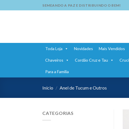
Skip
SEMEANDO A PAZ E DISTRIBUINDO O BEM!
to
content
Toda Loja
Novidades
Mais Vendidos
Chaveiros
Cordão Cruz e Tau
Cruci
Para a Família
Início
/
Anel de Tucum e Outros
CATEGORIAS