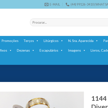
E-MAIL
(44) 99126-3410 (WHATS
Pesquisar
por:
Promoções
Terços
Litúrgicos
N. Sra. Aparecida
Par
fixos
Dezenas
Escapulários
Imagens
Livros, Cad
1144 
Diver